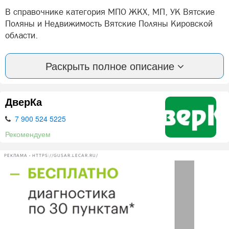
В справочнике категория МПО ЖКХ, МП, УК Вятские
Поляны и Недвижимость Вятские Поляны Кировской
области.
Вы можете оставить отзыв или оценить компанию:
Раскрыть полное описание
Диспечер по лифтам Вятские Поляны.
А так же, задать вопрос представителями фирмы:
Диспечер по лифтам в Вятских Полян.
ДверКа
7 900 524 5225
Нашли ошибку? Сообщите нам об этом!
Рекомендуем
РЕКЛАМА • HTTPS://GUSAR.LECAR.RU/